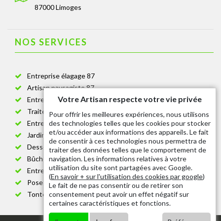
87000 Limoges
NOS SERVICES
Entreprise élagage 87
Artisan paysagiste 87
Votre Artisan respecte votre vie privée
Entreprise de jardinage 87
Traitement anti-chenille 87
Pour offrir les meilleures expériences, nous utilisons
des technologies telles que les cookies pour stocker
Entreprise abattage arbre 87
et/ou accéder aux informations des appareils. Le fait
Jardinier taille de haie 87
de consentir à ces technologies nous permettra de
Dessouchage arbre et haie 87
traiter des données telles que le comportement de
navigation. Les informations relatives à votre
Bûcheron 87
utilisation du site sont partagées avec Google.
Entretien espace vert cimetière 87
(
En savoir + sur l'utilisation des cookies par google
)
Pose et changement grillage et clôture 87
Le fait de ne pas consentir ou de retirer son
consentement peut avoir un effet négatif sur
Tonte de pelouse 87
certaines caractéristiques et fonctions.