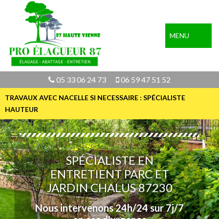
MENU
05 33 06 24 73
06 59 47 51 52
TRAVAUX AVEC NACELLE SI NECESSAIRE : SPÉCIALISTE
HAUTEUR
SPÉCIALISTE EN
ENTRETIENT PARC ET
JARDIN CHALUS 87230
Nous intervenons 24h/24 sur 7j/7