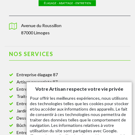
Avenue du Roussillon
87000 Limoges
NOS SERVICES
Entreprise élagage 87
Artisan paysagiste 87
Votre Artisan respecte votre vie privée
Entreprise de jardinage 87
Traitement anti-chenille 87
Pour offrir les meilleures expériences, nous utilisons
des technologies telles que les cookies pour stocker
Entreprise abattage arbre 87
et/ou accéder aux informations des appareils. Le fait
Jardinier taille de haie 87
de consentir à ces technologies nous permettra de
Dessouchage arbre et haie 87
traiter des données telles que le comportement de
navigation. Les informations relatives à votre
Bûcheron 87
utilisation du site sont partagées avec Google.
Entretien espace vert cimetière 87