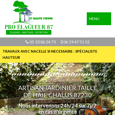
MENU
05 33 06 24 73
06 59 47 51 52
TRAVAUX AVEC NACELLE SI NECESSAIRE : SPÉCIALISTE
HAUTEUR
ARTISAN JARDINIER TAILLE
DE HAIE CHALUS 87230
Nous intervenons 24h/24 sur 7j/7
en cas d'urgence