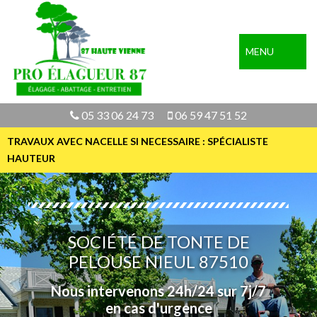
MENU
05 33 06 24 73
06 59 47 51 52
TRAVAUX AVEC NACELLE SI NECESSAIRE : SPÉCIALISTE
HAUTEUR
SOCIÉTÉ DE TONTE DE
PELOUSE NIEUL 87510
Nous intervenons 24h/24 sur 7j/7
en cas d'urgence