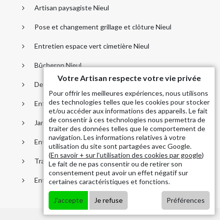
Artisan paysagiste Nieul
Pose et changement grillage et clôture Nieul
Entretien espace vert cimetière Nieul
Bûcheron Nieul
Votre Artisan respecte votre vie privée
Dessouchage arbre et haie Nieul
Pour offrir les meilleures expériences, nous utilisons
des technologies telles que les cookies pour stocker
Entreprise élagage Nieul
et/ou accéder aux informations des appareils. Le fait
de consentir à ces technologies nous permettra de
Jardinier taille de haie Nieul
traiter des données telles que le comportement de
navigation. Les informations relatives à votre
Entreprise abattage arbre Nieul
utilisation du site sont partagées avec Google.
(
En savoir + sur l'utilisation des cookies par google
)
Traitement anti-chenille Nieul
Le fait de ne pas consentir ou de retirer son
consentement peut avoir un effet négatif sur
Entretient parc et jardin Nieul
certaines caractéristiques et fonctions.
J'accepte
Je refuse
Préférences