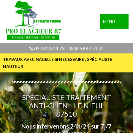
MENU
05 33 06 24 73
06 59 47 51 52
TRAVAUX AVEC NACELLE SI NECESSAIRE : SPÉCIALISTE
HAUTEUR
SPÉCIALISTE TRAITEMENT
ANTI-CHENILLE NIEUL
87510
Nous intervenons 24h/24 sur 7j/7