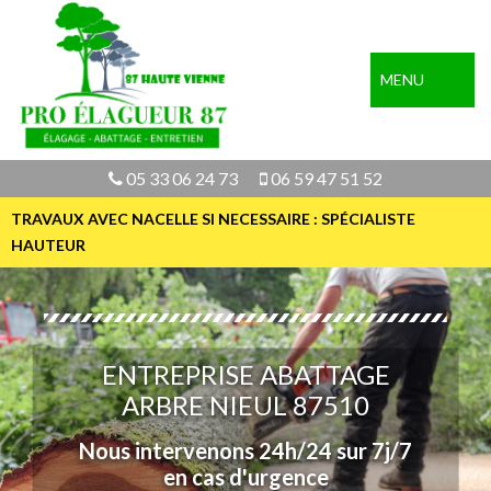
MENU
05 33 06 24 73
06 59 47 51 52
TRAVAUX AVEC NACELLE SI NECESSAIRE : SPÉCIALISTE
HAUTEUR
ENTREPRISE ABATTAGE
ARBRE NIEUL 87510
Nous intervenons 24h/24 sur 7j/7
en cas d'urgence