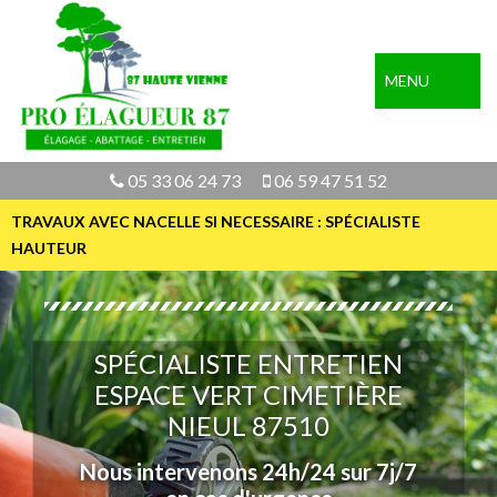
MENU
05 33 06 24 73
06 59 47 51 52
TRAVAUX AVEC NACELLE SI NECESSAIRE : SPÉCIALISTE
HAUTEUR
SPÉCIALISTE ENTRETIEN
ESPACE VERT CIMETIÈRE
NIEUL 87510
Nous intervenons 24h/24 sur 7j/7