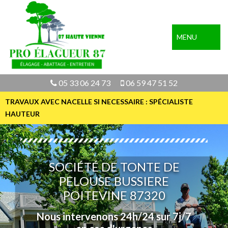
MENU
05 33 06 24 73
06 59 47 51 52
TRAVAUX AVEC NACELLE SI NECESSAIRE : SPÉCIALISTE
HAUTEUR
SOCIÉTÉ DE TONTE DE
PELOUSE BUSSIERE
POITEVINE 87320
Nous intervenons 24h/24 sur 7j/7