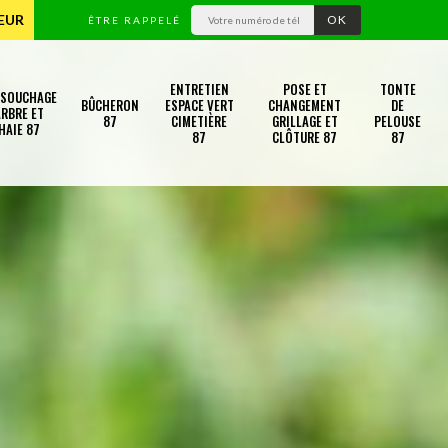
TEUR
ÊTRE RAPPELÉ
ENTRETIEN
POSE ET
TONTE
SSOUCHAGE
BÛCHERON
ESPACE VERT
CHANGEMENT
DE
RBRE ET
87
CIMETIÈRE
GRILLAGE ET
PELOUSE
HAIE 87
87
CLÔTURE 87
87