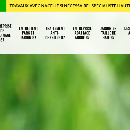
TRAVAUX AVEC NACELLE SI NECESSAIRE : SPÉCIALISTE HAU
REPRISE
ENTRETIENT
TRAITEMENT
ENTREPRISE
JARDINIER
DE
DE
PARC ET
ANTI-
ABATTAGE
TAILLE DE
A
DINAGE
JARDIN 87
CHENILLE 87
ARBRE 87
HAIE 87
87