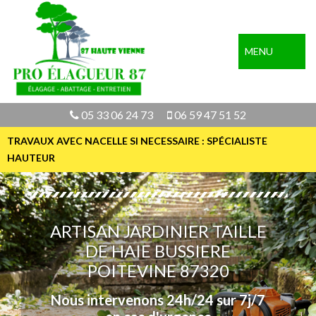
MENU
05 33 06 24 73
06 59 47 51 52
TRAVAUX AVEC NACELLE SI NECESSAIRE : SPÉCIALISTE
HAUTEUR
ARTISAN JARDINIER TAILLE
DE HAIE BUSSIERE
POITEVINE 87320
Nous intervenons 24h/24 sur 7j/7