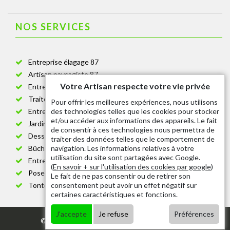
NOS SERVICES
Entreprise élagage 87
Artisan paysagiste 87
Votre Artisan respecte votre vie privée
Entreprise de jardinage 87
Traitement anti-chenille 87
Pour offrir les meilleures expériences, nous utilisons
des technologies telles que les cookies pour stocker
Entreprise abattage arbre 87
et/ou accéder aux informations des appareils. Le fait
Jardinier taille de haie 87
de consentir à ces technologies nous permettra de
Dessouchage arbre et haie 87
traiter des données telles que le comportement de
navigation. Les informations relatives à votre
Bûcheron 87
utilisation du site sont partagées avec Google.
Entretien espace vert cimetière 87
(
En savoir + sur l'utilisation des cookies par google
)
Pose et changement grillage et clôture 87
Le fait de ne pas consentir ou de retirer son
consentement peut avoir un effet négatif sur
Tonte de pelouse 87
certaines caractéristiques et fonctions.
J'accepte
Je refuse
Préférences
© 2020 - Tout droit réservé |
Mentions légales