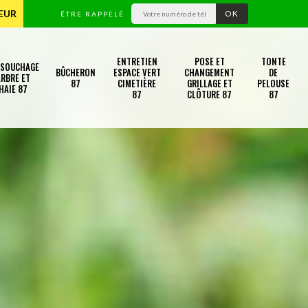
TEUR
ÊTRE RAPPELÉ
ENTRETIEN
POSE ET
TONTE
SSOUCHAGE
BÛCHERON
ESPACE VERT
CHANGEMENT
DE
RBRE ET
87
CIMETIÈRE
GRILLAGE ET
PELOUSE
HAIE 87
87
CLÔTURE 87
87