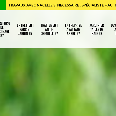
TRAVAUX AVEC NACELLE SI NECESSAIRE : SPÉCIALISTE HAU
REPRISE
ENTRETIENT
TRAITEMENT
ENTREPRISE
JARDINIER
DE
DE
PARC ET
ANTI-
ABATTAGE
TAILLE DE
A
DINAGE
JARDIN 87
CHENILLE 87
ARBRE 87
HAIE 87
87