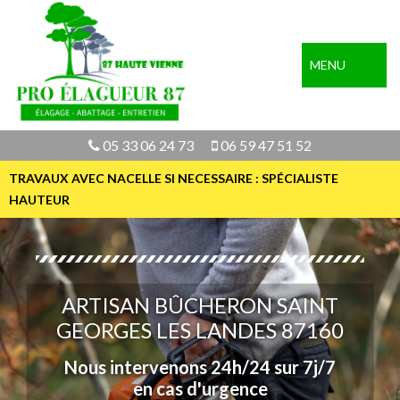
MENU
05 33 06 24 73
06 59 47 51 52
TRAVAUX AVEC NACELLE SI NECESSAIRE : SPÉCIALISTE
HAUTEUR
ARTISAN BÛCHERON SAINT
GEORGES LES LANDES 87160
Nous intervenons 24h/24 sur 7j/7
en cas d'urgence