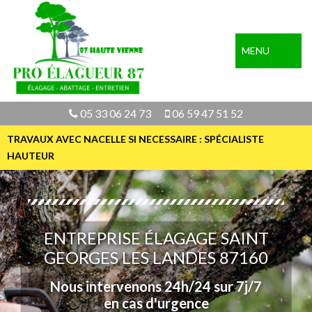
MENU
05 33 06 24 73
06 59 47 51 52
TRAVAUX AVEC NACELLE SI NECESSAIRE : SPÉCIALISTE
HAUTEUR
ENTREPRISE ÉLAGAGE SAINT
GEORGES LES LANDES 87160
Nous intervenons 24h/24 sur 7j/7
en cas d'urgence