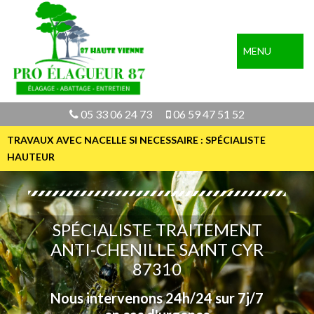
MENU
05 33 06 24 73
06 59 47 51 52
TRAVAUX AVEC NACELLE SI NECESSAIRE : SPÉCIALISTE
HAUTEUR
SPÉCIALISTE TRAITEMENT
ANTI-CHENILLE SAINT CYR
87310
Nous intervenons 24h/24 sur 7j/7