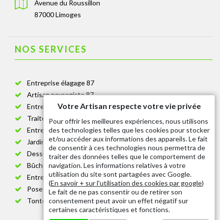
Avenue du Roussillon
87000 Limoges
NOS SERVICES
Entreprise élagage 87
Artisan paysagiste 87
Votre Artisan respecte votre vie privée
Entreprise de jardinage 87
Traitement anti-chenille 87
Pour offrir les meilleures expériences, nous utilisons
des technologies telles que les cookies pour stocker
Entreprise abattage arbre 87
et/ou accéder aux informations des appareils. Le fait
Jardinier taille de haie 87
de consentir à ces technologies nous permettra de
Dessouchage arbre et haie 87
traiter des données telles que le comportement de
navigation. Les informations relatives à votre
Bûcheron 87
utilisation du site sont partagées avec Google.
Entretien espace vert cimetière 87
(
En savoir + sur l'utilisation des cookies par google
)
Pose et changement grillage et clôture 87
Le fait de ne pas consentir ou de retirer son
consentement peut avoir un effet négatif sur
Tonte de pelouse 87
certaines caractéristiques et fonctions.