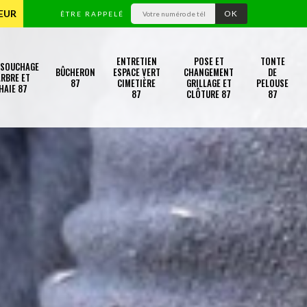
TEUR
ÊTRE RAPPELÉ
ENTRETIEN
POSE ET
TONTE
SSOUCHAGE
BÛCHERON
ESPACE VERT
CHANGEMENT
DE
RBRE ET
87
CIMETIÈRE
GRILLAGE ET
PELOUSE
HAIE 87
87
CLÔTURE 87
87