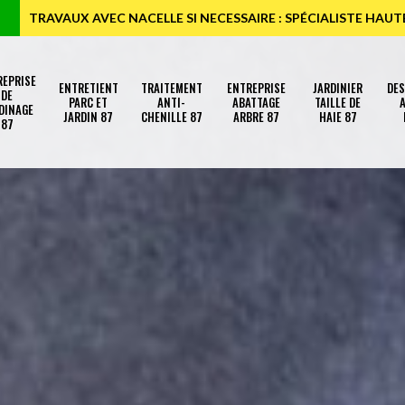
TRAVAUX AVEC NACELLE SI NECESSAIRE : SPÉCIALISTE HAU
REPRISE
ENTRETIENT
TRAITEMENT
ENTREPRISE
JARDINIER
DE
DE
PARC ET
ANTI-
ABATTAGE
TAILLE DE
A
DINAGE
JARDIN 87
CHENILLE 87
ARBRE 87
HAIE 87
87