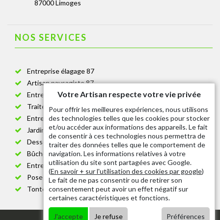
87000 Limoges
NOS SERVICES
Entreprise élagage 87
Artisan paysagiste 87
Votre Artisan respecte votre vie privée
Entreprise de jardinage 87
Traitement anti-chenille 87
Pour offrir les meilleures expériences, nous utilisons
des technologies telles que les cookies pour stocker
Entreprise abattage arbre 87
et/ou accéder aux informations des appareils. Le fait
Jardinier taille de haie 87
de consentir à ces technologies nous permettra de
Dessouchage arbre et haie 87
traiter des données telles que le comportement de
navigation. Les informations relatives à votre
Bûcheron 87
utilisation du site sont partagées avec Google.
Entretien espace vert cimetière 87
(
En savoir + sur l'utilisation des cookies par google
)
Pose et changement grillage et clôture 87
Le fait de ne pas consentir ou de retirer son
consentement peut avoir un effet négatif sur
Tonte de pelouse 87
certaines caractéristiques et fonctions.
J'accepte
Je refuse
Préférences