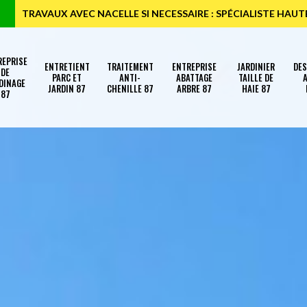
TRAVAUX AVEC NACELLE SI NECESSAIRE : SPÉCIALISTE HAU
REPRISE
ENTRETIENT
TRAITEMENT
ENTREPRISE
JARDINIER
DE
DE
PARC ET
ANTI-
ABATTAGE
TAILLE DE
A
DINAGE
JARDIN 87
CHENILLE 87
ARBRE 87
HAIE 87
87