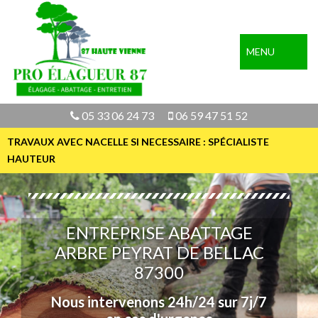
MENU
05 33 06 24 73
06 59 47 51 52
TRAVAUX AVEC NACELLE SI NECESSAIRE : SPÉCIALISTE
HAUTEUR
ENTREPRISE ABATTAGE
ARBRE PEYRAT DE BELLAC
87300
Nous intervenons 24h/24 sur 7j/7