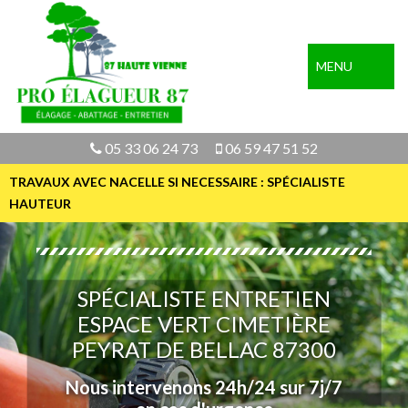
MENU
05 33 06 24 73
06 59 47 51 52
TRAVAUX AVEC NACELLE SI NECESSAIRE : SPÉCIALISTE
HAUTEUR
SPÉCIALISTE ENTRETIEN
ESPACE VERT CIMETIÈRE
PEYRAT DE BELLAC 87300
Nous intervenons 24h/24 sur 7j/7