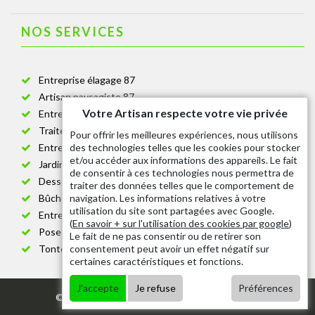
NOS SERVICES
Entreprise élagage 87
Artisan paysagiste 87
Votre Artisan respecte votre vie privée
Entreprise de jardinage 87
Traitement anti-chenille 87
Pour offrir les meilleures expériences, nous utilisons
des technologies telles que les cookies pour stocker
Entreprise abattage arbre 87
et/ou accéder aux informations des appareils. Le fait
Jardinier taille de haie 87
de consentir à ces technologies nous permettra de
Dessouchage arbre et haie 87
traiter des données telles que le comportement de
navigation. Les informations relatives à votre
Bûcheron 87
utilisation du site sont partagées avec Google.
Entretien espace vert cimetière 87
(
En savoir + sur l'utilisation des cookies par google
)
Pose et changement grillage et clôture 87
Le fait de ne pas consentir ou de retirer son
consentement peut avoir un effet négatif sur
Tonte de pelouse 87
certaines caractéristiques et fonctions.
J'accepte
Je refuse
Préférences
© 2020 - Tout droit réservé |
Mentions légales