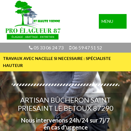
MENU
05 33 06 24 73
06 59 47 51 52
TRAVAUX AVEC NACELLE SI NECESSAIRE : SPÉCIALISTE
HAUTEUR
ARTISAN BÛCHERON SAINT
PRIESAINT LE BETOUX 87290
Nous intervenons 24h/24 sur 7j/7
en cas d'urgence