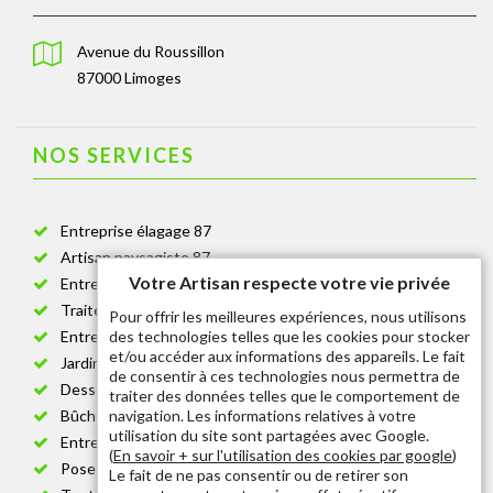
Avenue du Roussillon
87000 Limoges
NOS SERVICES
Entreprise élagage 87
Artisan paysagiste 87
Votre Artisan respecte votre vie privée
Entreprise de jardinage 87
Traitement anti-chenille 87
Pour offrir les meilleures expériences, nous utilisons
des technologies telles que les cookies pour stocker
Entreprise abattage arbre 87
et/ou accéder aux informations des appareils. Le fait
Jardinier taille de haie 87
de consentir à ces technologies nous permettra de
Dessouchage arbre et haie 87
traiter des données telles que le comportement de
navigation. Les informations relatives à votre
Bûcheron 87
utilisation du site sont partagées avec Google.
Entretien espace vert cimetière 87
(
En savoir + sur l'utilisation des cookies par google
)
Pose et changement grillage et clôture 87
Le fait de ne pas consentir ou de retirer son