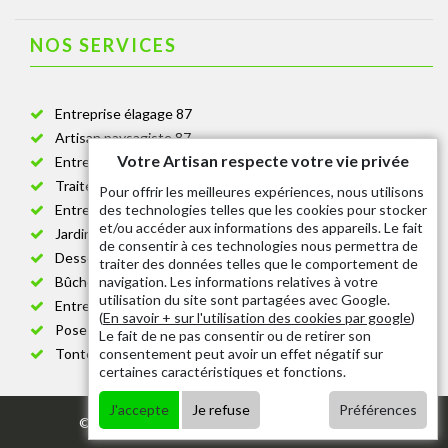
NOS SERVICES
Entreprise élagage 87
Artisan paysagiste 87
Votre Artisan respecte votre vie privée
Entreprise de jardinage 87
Traitement anti-chenille 87
Pour offrir les meilleures expériences, nous utilisons
des technologies telles que les cookies pour stocker
Entreprise abattage arbre 87
et/ou accéder aux informations des appareils. Le fait
Jardinier taille de haie 87
de consentir à ces technologies nous permettra de
Dessouchage arbre et haie 87
traiter des données telles que le comportement de
navigation. Les informations relatives à votre
Bûcheron 87
utilisation du site sont partagées avec Google.
Entretien espace vert cimetière 87
(
En savoir + sur l'utilisation des cookies par google
)
Pose et changement grillage et clôture 87
Le fait de ne pas consentir ou de retirer son
consentement peut avoir un effet négatif sur
Tonte de pelouse 87
certaines caractéristiques et fonctions.
J'accepte
Je refuse
Préférences
© 2020 - Tout droit réservé |
Mentions légales