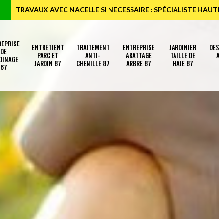
TRAVAUX AVEC NACELLE SI NECESSAIRE : SPÉCIALISTE HAU
REPRISE
ENTRETIENT
TRAITEMENT
ENTREPRISE
JARDINIER
DE
DE
PARC ET
ANTI-
ABATTAGE
TAILLE DE
A
DINAGE
JARDIN 87
CHENILLE 87
ARBRE 87
HAIE 87
87