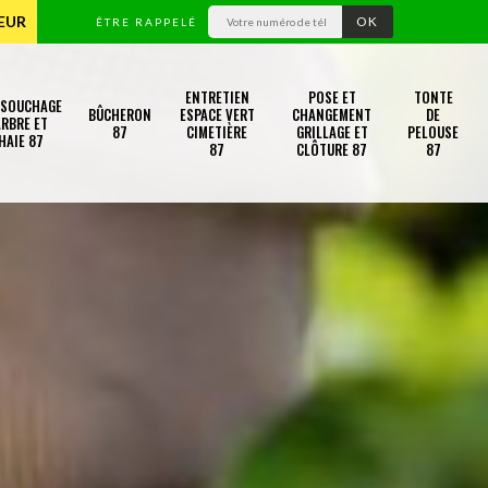
TEUR
ÊTRE RAPPELÉ
ENTRETIEN
POSE ET
TONTE
SSOUCHAGE
BÛCHERON
ESPACE VERT
CHANGEMENT
DE
RBRE ET
87
CIMETIÈRE
GRILLAGE ET
PELOUSE
HAIE 87
87
CLÔTURE 87
87