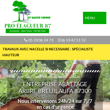
MENU
05 33 06 24 73
06 59 47 51 52
TRAVAUX AVEC NACELLE SI NECESSAIRE : SPÉCIALISTE
HAUTEUR
ENTREPRISE ABATTAGE
ARBRE BREUILAUFA 87300
Nous intervenons 24h/24 sur 7j/7
en cas d'urgence