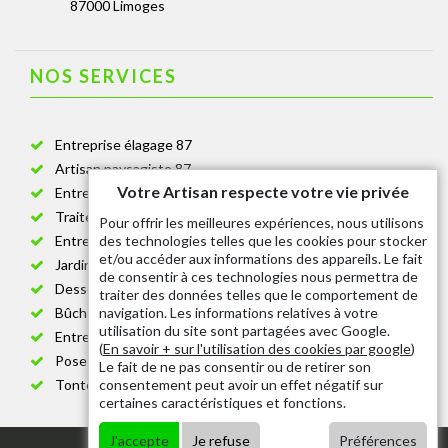
87000 Limoges
NOS SERVICES
Entreprise élagage 87
Artisan paysagiste 87
Votre Artisan respecte votre vie privée
Entreprise de jardinage 87
Traitement anti-chenille 87
Pour offrir les meilleures expériences, nous utilisons
des technologies telles que les cookies pour stocker
Entreprise abattage arbre 87
et/ou accéder aux informations des appareils. Le fait
Jardinier taille de haie 87
de consentir à ces technologies nous permettra de
Dessouchage arbre et haie 87
traiter des données telles que le comportement de
navigation. Les informations relatives à votre
Bûcheron 87
utilisation du site sont partagées avec Google.
Entretien espace vert cimetière 87
(
En savoir + sur l'utilisation des cookies par google
)
Pose et changement grillage et clôture 87
Le fait de ne pas consentir ou de retirer son
consentement peut avoir un effet négatif sur
Tonte de pelouse 87
certaines caractéristiques et fonctions.
J'accepte
Je refuse
Préférences