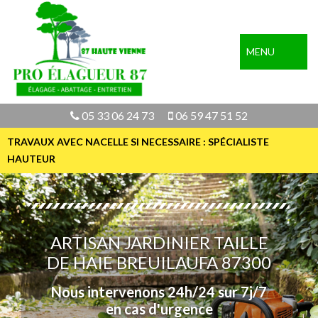
MENU
05 33 06 24 73
06 59 47 51 52
TRAVAUX AVEC NACELLE SI NECESSAIRE : SPÉCIALISTE
HAUTEUR
ARTISAN JARDINIER TAILLE
DE HAIE BREUILAUFA 87300
Nous intervenons 24h/24 sur 7j/7
en cas d'urgence