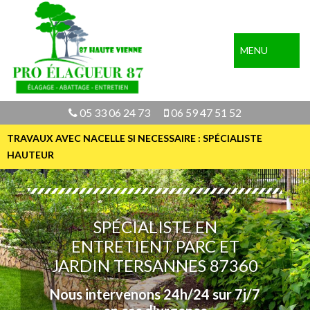
MENU
05 33 06 24 73
06 59 47 51 52
TRAVAUX AVEC NACELLE SI NECESSAIRE : SPÉCIALISTE
HAUTEUR
SPÉCIALISTE EN
ENTRETIENT PARC ET
JARDIN TERSANNES 87360
Nous intervenons 24h/24 sur 7j/7