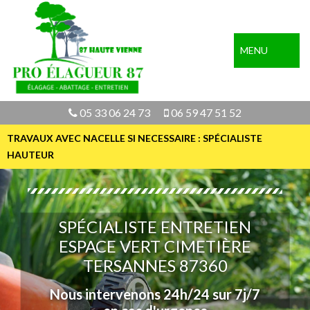
MENU
05 33 06 24 73
06 59 47 51 52
TRAVAUX AVEC NACELLE SI NECESSAIRE : SPÉCIALISTE
HAUTEUR
SPÉCIALISTE ENTRETIEN
ESPACE VERT CIMETIÈRE
TERSANNES 87360
Nous intervenons 24h/24 sur 7j/7