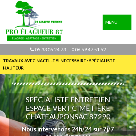
MENU
05 33 06 24 73
06 59 47 51 52
TRAVAUX AVEC NACELLE SI NECESSAIRE : SPÉCIALISTE
HAUTEUR
SPÉCIALISTE ENTRETIEN
ESPACE VERT CIMETIÈRE
CHATEAUPONSAC 87290
Nous intervenons 24h/24 sur 7j/7