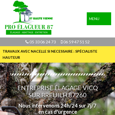
MENU
05 33 06 24 73
06 59 47 51 52
TRAVAUX AVEC NACELLE SI NECESSAIRE : SPÉCIALISTE
HAUTEUR
ENTREPRISE ÉLAGAGE VICQ
SUR BREUILH 87260
Nous intervenons 24h/24 sur 7j/7
en cas d'urgence