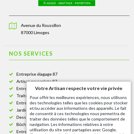
Avenue du Roussillon
87000 Limoges
NOS SERVICES
Entreprise élagage 87
Artisan paysagiste 87
Votre Artisan respecte votre vie privée
Entreprise de jardinage 87
Traitement anti-chenille 87
Pour offrir les meilleures expériences, nous utilisons
des technologies telles que les cookies pour stocker
Entreprise abattage arbre 87
et/ou accéder aux informations des appareils. Le fait
Jardinier taille de haie 87
de consentir à ces technologies nous permettra de
Dessouchage arbre et haie 87
traiter des données telles que le comportement de
navigation. Les informations relatives à votre
Bûcheron 87
utilisation du site sont partagées avec Google.
Entretien espace vert cimetière 87