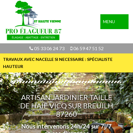
MENU
05 33 06 24 73
06 59 47 51 52
TRAVAUX AVEC NACELLE SI NECESSAIRE : SPÉCIALISTE
HAUTEUR
ARTISAN JARDINIER TAILLE
DE HAIE VICQ SUR BREUILH
87260
Nous intervenons 24h/24 sur 7j/7