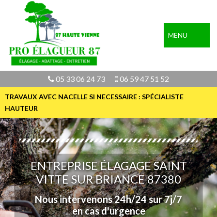
MENU
05 33 06 24 73
06 59 47 51 52
TRAVAUX AVEC NACELLE SI NECESSAIRE : SPÉCIALISTE
HAUTEUR
ENTREPRISE ÉLAGAGE SAINT
VITTE SUR BRIANCE 87380
Nous intervenons 24h/24 sur 7j/7
en cas d'urgence