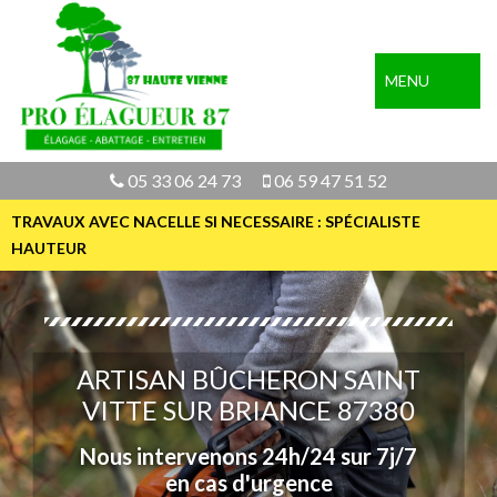
MENU
05 33 06 24 73
06 59 47 51 52
TRAVAUX AVEC NACELLE SI NECESSAIRE : SPÉCIALISTE
HAUTEUR
ARTISAN BÛCHERON SAINT
VITTE SUR BRIANCE 87380
Nous intervenons 24h/24 sur 7j/7
en cas d'urgence