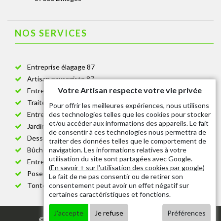
NOS SERVICES
Entreprise élagage 87
Artisan paysagiste 87
Votre Artisan respecte votre vie privée
Entreprise de jardinage 87
Traitement anti-chenille 87
Pour offrir les meilleures expériences, nous utilisons
des technologies telles que les cookies pour stocker
Entreprise abattage arbre 87
et/ou accéder aux informations des appareils. Le fait
Jardinier taille de haie 87
de consentir à ces technologies nous permettra de
Dessouchage arbre et haie 87
traiter des données telles que le comportement de
navigation. Les informations relatives à votre
Bûcheron 87
utilisation du site sont partagées avec Google.
Entretien espace vert cimetière 87
(
En savoir + sur l'utilisation des cookies par google
)
Pose et changement grillage et clôture 87
Le fait de ne pas consentir ou de retirer son
consentement peut avoir un effet négatif sur
Tonte de pelouse 87
certaines caractéristiques et fonctions.
J'accepte
Je refuse
Préférences
© 2020 - Tout droit réservé |
Mentions légales