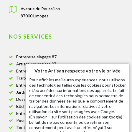
Avenue du Roussillon
87000 Limoges
NOS SERVICES
Entreprise élagage 87
Artisan paysagiste 87
Votre Artisan respecte votre vie privée
Entreprise de jardinage 87
Traitement anti-chenille 87
Pour offrir les meilleures expériences, nous utilisons
des technologies telles que les cookies pour stocker
Entreprise abattage arbre 87
et/ou accéder aux informations des appareils. Le fait
Jardinier taille de haie 87
de consentir à ces technologies nous permettra de
Dessouchage arbre et haie 87
traiter des données telles que le comportement de
navigation. Les informations relatives à votre
Bûcheron 87
utilisation du site sont partagées avec Google.
Entretien espace vert cimetière 87
(
En savoir + sur l'utilisation des cookies par google
)
Pose et changement grillage et clôture 87
Le fait de ne pas consentir ou de retirer son
consentement peut avoir un effet négatif sur
Tonte de pelouse 87