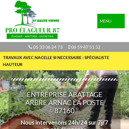
MENU
05 33 06 24 73
06 59 47 51 52
TRAVAUX AVEC NACELLE SI NECESSAIRE : SPÉCIALISTE
HAUTEUR
ENTREPRISE ABATTAGE
ARBRE ARNAC LA POSTE
87160
Nous intervenons 24h/24 sur 7j/7