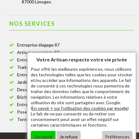
87000 Limoges
NOS SERVICES
Entreprise élagage 87
Artisan paysagiste 87
Votre Artisan respecte votre vie privée
Entreprise de jardinage 87
Traitement anti-chenille 87
Pour offrir les meilleures expériences, nous utilisons
des technologies telles que les cookies pour stocker
Entreprise abattage arbre 87
et/ou accéder aux informations des appareils. Le fait
Jardinier taille de haie 87
de consentir à ces technologies nous permettra de
Dessouchage arbre et haie 87
traiter des données telles que le comportement de
navigation. Les informations relatives à votre
Bûcheron 87
utilisation du site sont partagées avec Google.
Entretien espace vert cimetière 87
(
En savoir + sur l'utilisation des cookies par google
)
Pose et changement grillage et clôture 87
Le fait de ne pas consentir ou de retirer son
consentement peut avoir un effet négatif sur
Tonte de pelouse 87
certaines caractéristiques et fonctions.
J'accepte
Je refuse
Préférences