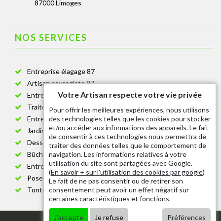
87000 Limoges
NOS SERVICES
Entreprise élagage 87
Artisan paysagiste 87
Votre Artisan respecte votre vie privée
Entreprise de jardinage 87
Traitement anti-chenille 87
Pour offrir les meilleures expériences, nous utilisons
des technologies telles que les cookies pour stocker
Entreprise abattage arbre 87
et/ou accéder aux informations des appareils. Le fait
Jardinier taille de haie 87
de consentir à ces technologies nous permettra de
Dessouchage arbre et haie 87
traiter des données telles que le comportement de
navigation. Les informations relatives à votre
Bûcheron 87
utilisation du site sont partagées avec Google.
Entretien espace vert cimetière 87
(
En savoir + sur l'utilisation des cookies par google
)
Pose et changement grillage et clôture 87
Le fait de ne pas consentir ou de retirer son
consentement peut avoir un effet négatif sur
Tonte de pelouse 87
certaines caractéristiques et fonctions.
J'accepte
Je refuse
Préférences