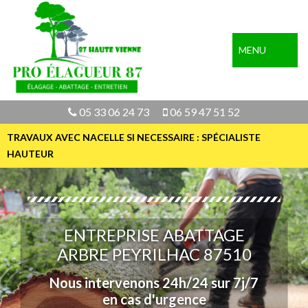
MENU
05 33 06 24 73
06 59 47 51 52
TRAVAUX AVEC NACELLE SI NECESSAIRE : SPÉCIALISTE
HAUTEUR
ENTREPRISE ABATTAGE
ARBRE PEYRILHAC 87510
Nous intervenons 24h/24 sur 7j/7
en cas d'urgence