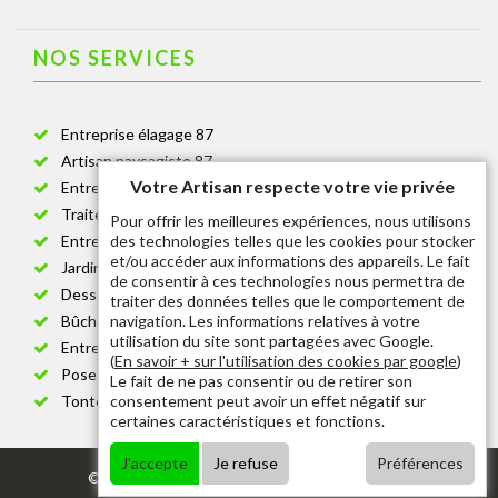
NOS SERVICES
Entreprise élagage 87
Artisan paysagiste 87
Votre Artisan respecte votre vie privée
Entreprise de jardinage 87
Traitement anti-chenille 87
Pour offrir les meilleures expériences, nous utilisons
des technologies telles que les cookies pour stocker
Entreprise abattage arbre 87
et/ou accéder aux informations des appareils. Le fait
Jardinier taille de haie 87
de consentir à ces technologies nous permettra de
Dessouchage arbre et haie 87
traiter des données telles que le comportement de
navigation. Les informations relatives à votre
Bûcheron 87
utilisation du site sont partagées avec Google.
Entretien espace vert cimetière 87
(
En savoir + sur l'utilisation des cookies par google
)
Pose et changement grillage et clôture 87
Le fait de ne pas consentir ou de retirer son
consentement peut avoir un effet négatif sur
Tonte de pelouse 87
certaines caractéristiques et fonctions.
J'accepte
Je refuse
Préférences
© 2020 - Tout droit réservé |
Mentions légales