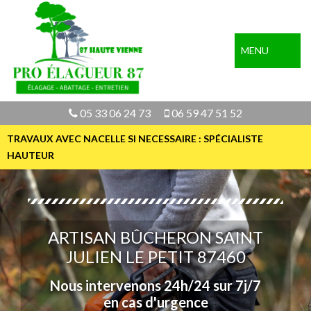
MENU
05 33 06 24 73
06 59 47 51 52
TRAVAUX AVEC NACELLE SI NECESSAIRE : SPÉCIALISTE
HAUTEUR
ARTISAN BÛCHERON SAINT
JULIEN LE PETIT 87460
Nous intervenons 24h/24 sur 7j/7
en cas d'urgence