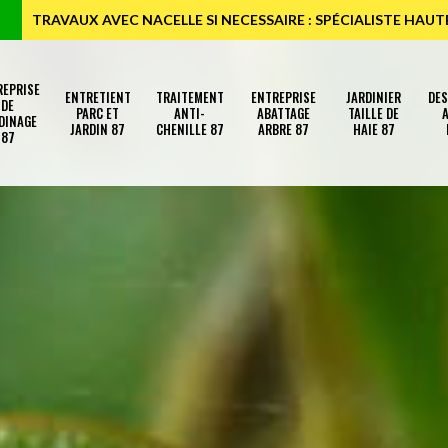
TRAVAUX AVEC NACELLE SI NECESSAIRE : SPÉCIALISTE HAU
REPRISE
ENTRETIENT
TRAITEMENT
ENTREPRISE
JARDINIER
DE
DE
PARC ET
ANTI-
ABATTAGE
TAILLE DE
A
DINAGE
JARDIN 87
CHENILLE 87
ARBRE 87
HAIE 87
87