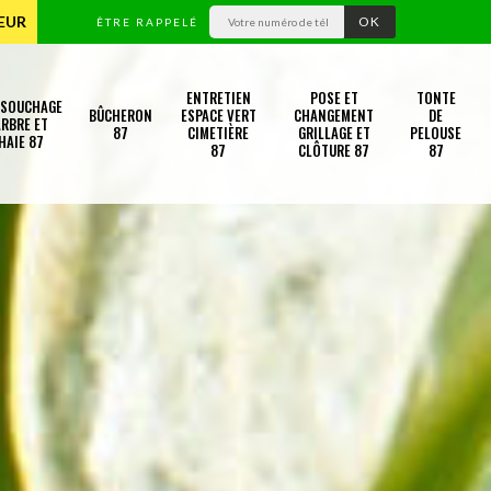
TEUR
ÊTRE RAPPELÉ
ENTRETIEN
POSE ET
TONTE
SSOUCHAGE
BÛCHERON
ESPACE VERT
CHANGEMENT
DE
RBRE ET
87
CIMETIÈRE
GRILLAGE ET
PELOUSE
HAIE 87
87
CLÔTURE 87
87