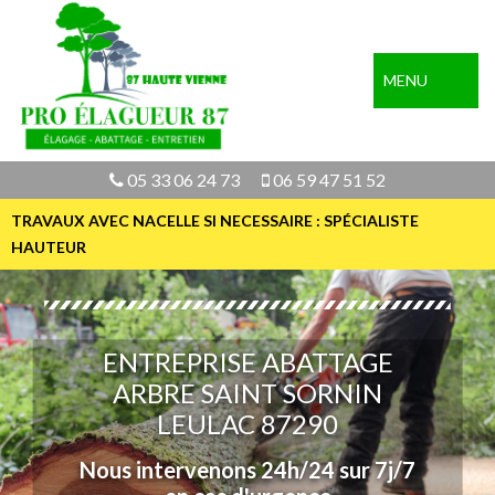
MENU
05 33 06 24 73
06 59 47 51 52
TRAVAUX AVEC NACELLE SI NECESSAIRE : SPÉCIALISTE
HAUTEUR
ENTREPRISE ABATTAGE
ARBRE SAINT SORNIN
LEULAC 87290
Nous intervenons 24h/24 sur 7j/7