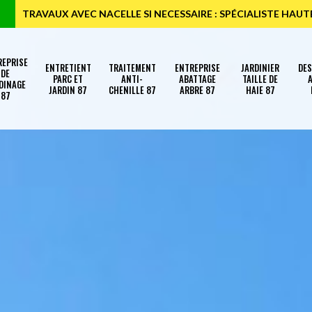
TRAVAUX AVEC NACELLE SI NECESSAIRE : SPÉCIALISTE HAU
REPRISE
ENTRETIENT
TRAITEMENT
ENTREPRISE
JARDINIER
DE
DE
PARC ET
ANTI-
ABATTAGE
TAILLE DE
A
DINAGE
JARDIN 87
CHENILLE 87
ARBRE 87
HAIE 87
87