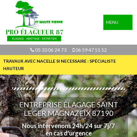
MENU
05 33 06 24 73
06 59 47 51 52
TRAVAUX AVEC NACELLE SI NECESSAIRE : SPÉCIALISTE
HAUTEUR
ENTREPRISE ÉLAGAGE SAINT
LEGER MAGNAZEIX 87190
Nous intervenons 24h/24 sur 7j/7
en cas d'urgence