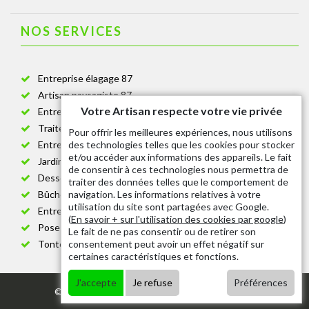
NOS SERVICES
Entreprise élagage 87
Artisan paysagiste 87
Votre Artisan respecte votre vie privée
Entreprise de jardinage 87
Traitement anti-chenille 87
Pour offrir les meilleures expériences, nous utilisons
des technologies telles que les cookies pour stocker
Entreprise abattage arbre 87
et/ou accéder aux informations des appareils. Le fait
Jardinier taille de haie 87
de consentir à ces technologies nous permettra de
Dessouchage arbre et haie 87
traiter des données telles que le comportement de
navigation. Les informations relatives à votre
Bûcheron 87
utilisation du site sont partagées avec Google.
Entretien espace vert cimetière 87
(
En savoir + sur l'utilisation des cookies par google
)
Pose et changement grillage et clôture 87
Le fait de ne pas consentir ou de retirer son
consentement peut avoir un effet négatif sur
Tonte de pelouse 87
certaines caractéristiques et fonctions.
J'accepte
Je refuse
Préférences
© 2020 - Tout droit réservé |
Mentions légales