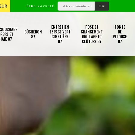
TEUR
ÊTRE RAPPELÉ
ENTRETIEN
POSE ET
TONTE
SSOUCHAGE
BÛCHERON
ESPACE VERT
CHANGEMENT
DE
RBRE ET
87
CIMETIÈRE
GRILLAGE ET
PELOUSE
HAIE 87
87
CLÔTURE 87
87