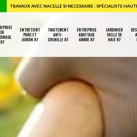
TRAVAUX AVEC NACELLE SI NECESSAIRE : SPÉCIALISTE HAU
REPRISE
ENTRETIENT
TRAITEMENT
ENTREPRISE
JARDINIER
DE
DE
PARC ET
ANTI-
ABATTAGE
TAILLE DE
A
DINAGE
JARDIN 87
CHENILLE 87
ARBRE 87
HAIE 87
87