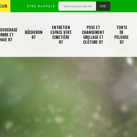
TEUR
ÊTRE RAPPELÉ
ENTRETIEN
POSE ET
TONTE
SSOUCHAGE
BÛCHERON
ESPACE VERT
CHANGEMENT
DE
RBRE ET
87
CIMETIÈRE
GRILLAGE ET
PELOUSE
HAIE 87
87
CLÔTURE 87
87