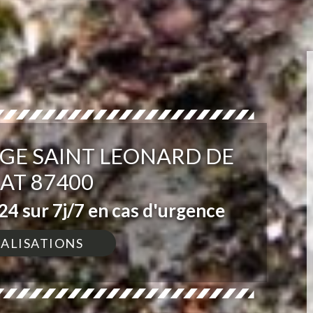
GE SAINT LEONARD DE
AT 87400
4 sur 7j/7 en cas d'urgence
ÉALISATIONS