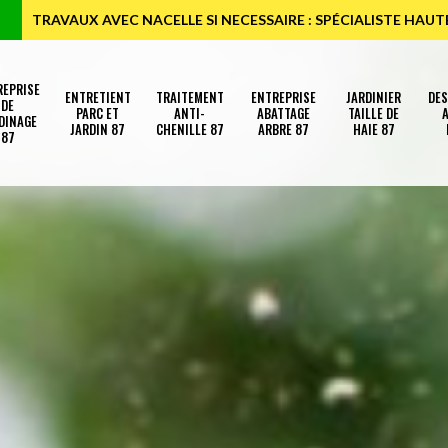
TRAVAUX AVEC NACELLE SI NECESSAIRE : SPÉCIALISTE HAU
REPRISE
ENTRETIENT
TRAITEMENT
ENTREPRISE
JARDINIER
DE
DE
PARC ET
ANTI-
ABATTAGE
TAILLE DE
A
DINAGE
JARDIN 87
CHENILLE 87
ARBRE 87
HAIE 87
87