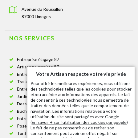
Avenue du Roussillon
87000 Limoges
NOS SERVICES
Entreprise élagage 87
Artisan paysagiste 87
Votre Artisan respecte votre vie privée
Entreprise de jardinage 87
Traitement anti-chenille 87
Pour offrir les meilleures expériences, nous utilisons
des technologies telles que les cookies pour stocker
Entreprise abattage arbre 87
et/ou accéder aux informations des appareils. Le fait
Jardinier taille de haie 87
de consentir à ces technologies nous permettra de
Dessouchage arbre et haie 87
traiter des données telles que le comportement de
navigation. Les informations relatives à votre
Bûcheron 87
utilisation du site sont partagées avec Google.
Entretien espace vert cimetière 87
(
En savoir + sur l'utilisation des cookies par google
)
Pose et changement grillage et clôture 87
Le fait de ne pas consentir ou de retirer son
consentement peut avoir un effet négatif sur
Tonte de pelouse 87