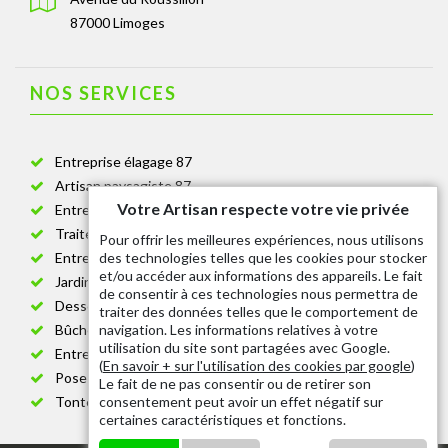
87000 Limoges
NOS SERVICES
Entreprise élagage 87
Artisan paysagiste 87
Votre Artisan respecte votre vie privée
Entreprise de jardinage 87
Traitement anti-chenille 87
Pour offrir les meilleures expériences, nous utilisons
des technologies telles que les cookies pour stocker
Entreprise abattage arbre 87
et/ou accéder aux informations des appareils. Le fait
Jardinier taille de haie 87
de consentir à ces technologies nous permettra de
Dessouchage arbre et haie 87
traiter des données telles que le comportement de
navigation. Les informations relatives à votre
Bûcheron 87
utilisation du site sont partagées avec Google.
Entretien espace vert cimetière 87
(
En savoir + sur l'utilisation des cookies par google
)
Pose et changement grillage et clôture 87
Le fait de ne pas consentir ou de retirer son
consentement peut avoir un effet négatif sur
Tonte de pelouse 87
certaines caractéristiques et fonctions.