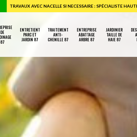
TRAVAUX AVEC NACELLE SI NECESSAIRE : SPÉCIALISTE HAU
REPRISE
ENTRETIENT
TRAITEMENT
ENTREPRISE
JARDINIER
DE
DE
PARC ET
ANTI-
ABATTAGE
TAILLE DE
A
DINAGE
JARDIN 87
CHENILLE 87
ARBRE 87
HAIE 87
87