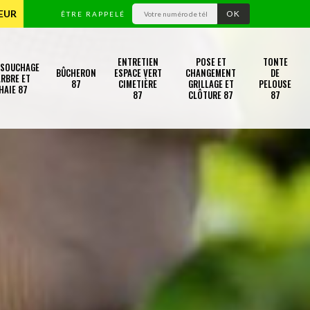
TEUR
ÊTRE RAPPELÉ
ENTRETIEN
POSE ET
TONTE
SSOUCHAGE
BÛCHERON
ESPACE VERT
CHANGEMENT
DE
RBRE ET
87
CIMETIÈRE
GRILLAGE ET
PELOUSE
HAIE 87
87
CLÔTURE 87
87