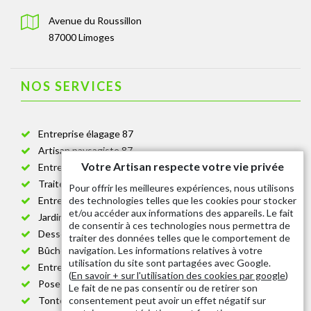
Avenue du Roussillon
87000 Limoges
NOS SERVICES
Entreprise élagage 87
Artisan paysagiste 87
Votre Artisan respecte votre vie privée
Entreprise de jardinage 87
Traitement anti-chenille 87
Pour offrir les meilleures expériences, nous utilisons
des technologies telles que les cookies pour stocker
Entreprise abattage arbre 87
et/ou accéder aux informations des appareils. Le fait
Jardinier taille de haie 87
de consentir à ces technologies nous permettra de
Dessouchage arbre et haie 87
traiter des données telles que le comportement de
navigation. Les informations relatives à votre
Bûcheron 87
utilisation du site sont partagées avec Google.
Entretien espace vert cimetière 87
(
En savoir + sur l'utilisation des cookies par google
)
Pose et changement grillage et clôture 87
Le fait de ne pas consentir ou de retirer son
consentement peut avoir un effet négatif sur
Tonte de pelouse 87