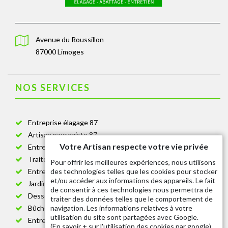
Avenue du Roussillon
87000 Limoges
NOS SERVICES
Entreprise élagage 87
Artisan paysagiste 87
Votre Artisan respecte votre vie privée
Entreprise de jardinage 87
Traitement anti-chenille 87
Pour offrir les meilleures expériences, nous utilisons
des technologies telles que les cookies pour stocker
Entreprise abattage arbre 87
et/ou accéder aux informations des appareils. Le fait
Jardinier taille de haie 87
de consentir à ces technologies nous permettra de
Dessouchage arbre et haie 87
traiter des données telles que le comportement de
navigation. Les informations relatives à votre
Bûcheron 87
utilisation du site sont partagées avec Google.
Entretien espace vert cimetière 87
(
En savoir + sur l'utilisation des cookies par google
)