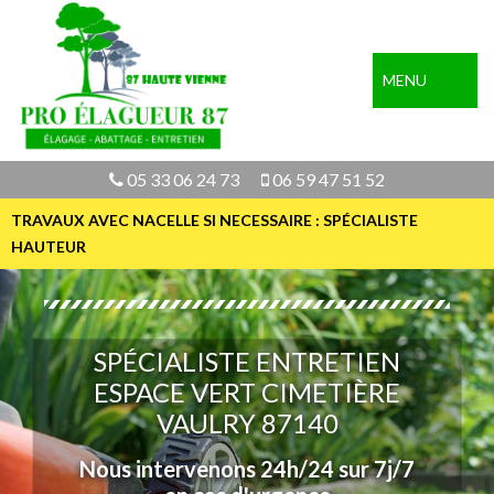
MENU
05 33 06 24 73
06 59 47 51 52
TRAVAUX AVEC NACELLE SI NECESSAIRE : SPÉCIALISTE
HAUTEUR
SPÉCIALISTE ENTRETIEN
ESPACE VERT CIMETIÈRE
VAULRY 87140
Nous intervenons 24h/24 sur 7j/7