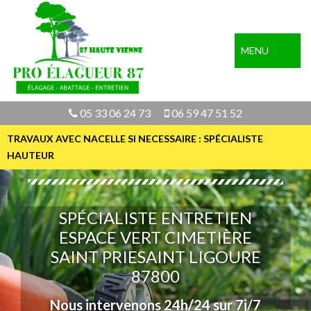
MENU
05 33 06 24 73
06 59 47 51 52
TRAVAUX AVEC NACELLE SI NECESSAIRE : SPÉCIALISTE
HAUTEUR
SPÉCIALISTE ENTRETIEN
ESPACE VERT CIMETIÈRE
SAINT PRIESAINT LIGOURE
87800
Nous intervenons 24h/24 sur 7j/7