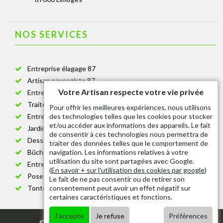
NOS SERVICES
Entreprise élagage 87
Artisan paysagiste 87
Votre Artisan respecte votre vie privée
Entreprise de jardinage 87
Traitement anti-chenille 87
Pour offrir les meilleures expériences, nous utilisons
des technologies telles que les cookies pour stocker
Entreprise abattage arbre 87
et/ou accéder aux informations des appareils. Le fait
Jardinier taille de haie 87
de consentir à ces technologies nous permettra de
Dessouchage arbre et haie 87
traiter des données telles que le comportement de
navigation. Les informations relatives à votre
Bûcheron 87
utilisation du site sont partagées avec Google.
Entretien espace vert cimetière 87
(
En savoir + sur l'utilisation des cookies par google
)
Pose et changement grillage et clôture 87
Le fait de ne pas consentir ou de retirer son
consentement peut avoir un effet négatif sur
Tonte de pelouse 87
certaines caractéristiques et fonctions.
J'accepte
Je refuse
Préférences
© 2020 - Tout droit réservé |
Mentions légales