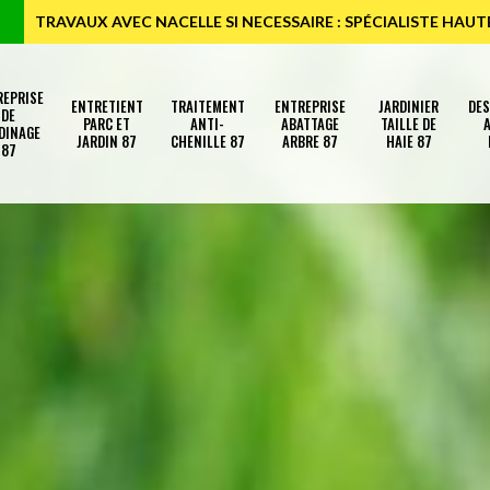
TRAVAUX AVEC NACELLE SI NECESSAIRE : SPÉCIALISTE HAU
REPRISE
ENTRETIENT
TRAITEMENT
ENTREPRISE
JARDINIER
DE
DE
PARC ET
ANTI-
ABATTAGE
TAILLE DE
A
DINAGE
JARDIN 87
CHENILLE 87
ARBRE 87
HAIE 87
87