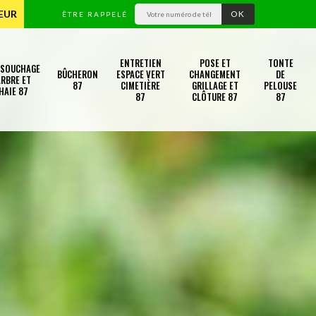
TEUR
ÊTRE RAPPELÉ
ENTRETIEN
POSE ET
TONTE
SSOUCHAGE
BÛCHERON
ESPACE VERT
CHANGEMENT
DE
RBRE ET
87
CIMETIÈRE
GRILLAGE ET
PELOUSE
HAIE 87
87
CLÔTURE 87
87